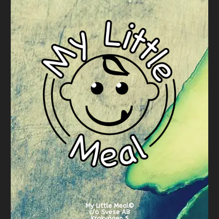
My Little Meal
©
c/o Svese AB
Krokvägen 5