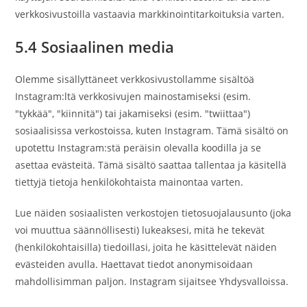
verkkosivustoilla vastaavia markkinointitarkoituksia varten.
5.4 Sosiaalinen media
Olemme sisällyttäneet verkkosivustollamme sisältöä
Instagram:ltä verkkosivujen mainostamiseksi (esim.
"tykkää", "kiinnitä") tai jakamiseksi (esim. "twiittaa")
sosiaalisissa verkostoissa, kuten Instagram. Tämä sisältö on
upotettu Instagram:stä peräisin olevalla koodilla ja se
asettaa evästeitä. Tämä sisältö saattaa tallentaa ja käsitellä
tiettyjä tietoja henkilökohtaista mainontaa varten.
Lue näiden sosiaalisten verkostojen tietosuojalausunto (joka
voi muuttua säännöllisesti) lukeaksesi, mitä he tekevät
(henkilökohtaisilla) tiedoillasi, joita he käsittelevät näiden
evästeiden avulla. Haettavat tiedot anonymisoidaan
mahdollisimman paljon. Instagram sijaitsee Yhdysvalloissa.