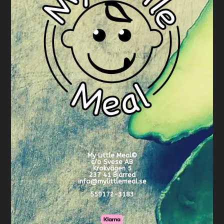
My Little Meal
©
c/o Svese AB
Krokvägen 5
237 41 Bjärred
info@mylittlemeal.se
559172-3183