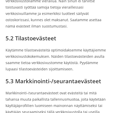
verkkosivustollamme vierailua. Näin sinun ei tarvitse
toistuvasti syöttää samoja tietoja vieraillessasi
verkkosivuillamme ja esimerkiksi tuotteet säilyvät
ostoskorissasi, kunnes olet maksanut. Saatamme asettaa
nämä evästeet ilman suostumustasi.
5.2 Tilastoevästeet
Käytämme tilastoevästeitä optimoidaksemme käyttäjiemme
verkkosivustokokemuksen. Näiden tilastoevästeiden avulla
saamme tietoa verkkosivustomme käytöstä. Pyydämme
lupaasi tilastoevästeiden sijoittamiseen.
5.3 Markkinointi-/seurantaevästeet
Markkinointi-/seurantaevästeet ovat evästeitä tai mitä
tahansa muuta paikallista tallennusmuotoa, joita käytetään
käyttäjäprofiilien luomiseen mainonnan näyttämiseksi tai
käyttäjän seuraamiseksi tällä verkkosivustolla tai useilla