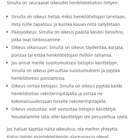
Sinulla on seuraavat oikeudet henkilötietoihisi liittyen:
Sinulla on oikeus tietää, miksi henkilötietojasi tarvitaan,
mitä niille tapahtuu ja kuinka kauan niitä säilytetään.
Pääsyoikeus: Sinulla on oikeus päästä käsiksi tietoihisi,
jotka ovat tiedossamme.
Oikeus oikaisuun: Sinulla on oikeus täydentää, korjata,
poistaa tai estää henkilötietojasi milloin tahansa.
Jos annat meille suostumuksesi tietojesi käsittelyyn,
sinulla on oikeus peruuttaa suostumuksesi ja pyytää
henkilötietosi poistamista.
Oikeus siirtää tietojasi: Sinulla on oikeus pyytää kaikki
henkilötietosi rekisterinpitäjältä ja siirtää ne
kokonaisuudessaan toiselle rekisterinpitäjälle.
Oikeus vastustaa: voit vastustaa tietojesi käsittelyä.
Noudatamme tätä, ellei käsittelyyn ole perusteltua syytä.
Jos haluat käyttää näitä oikeuksia, ota meihin yhteyttä.
Katso tämän evästekäytännön alareunassa olevat