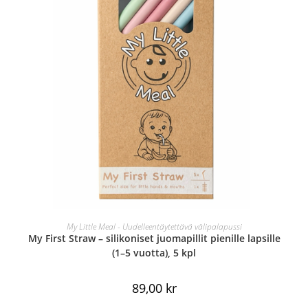
LISÄÄ OSTOSKORIIN
My Little Meal - Uudelleentäytettävä välipalapussi
My First Straw – silikoniset juomapillit pienille lapsille
(1–5 vuotta), 5 kpl
89,00
kr