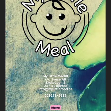
My Little Meal
©
c/o Svese AB
Krokvägen 5
237 41 Bjärred
info@mylittlemeal.se
559172-3183